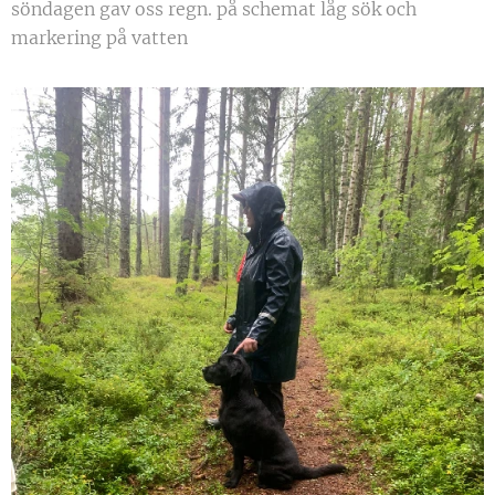
söndagen gav oss regn. på schemat låg sök och
markering på vatten