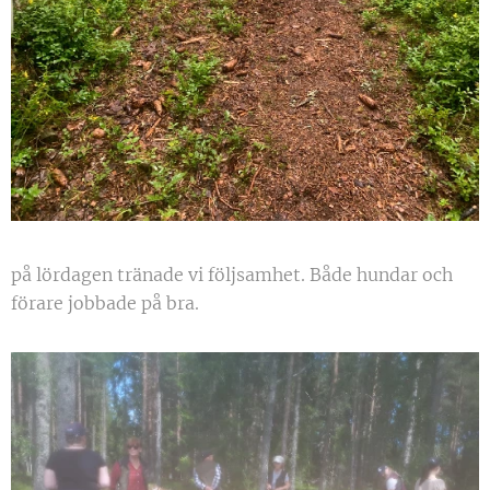
på lördagen tränade vi följsamhet. Både hundar och
förare jobbade på bra.