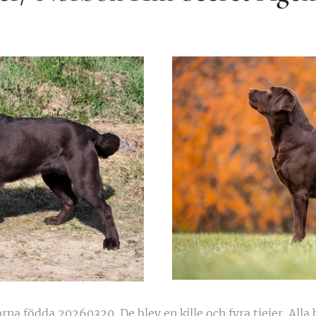
rna födda 20260320. De blev en kille och fyra tjejer. Alla